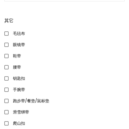
其它
毛毡布
眼镜带
鞋带
腰带
钥匙扣
手腕带
跑步带/餐垫/鼠标垫
滑雪绑带
爬山扣