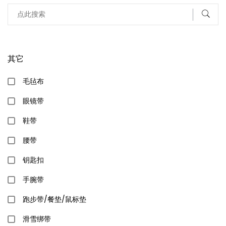
其它
毛毡布
眼镜带
鞋带
腰带
钥匙扣
手腕带
跑步带/餐垫/鼠标垫
滑雪绑带