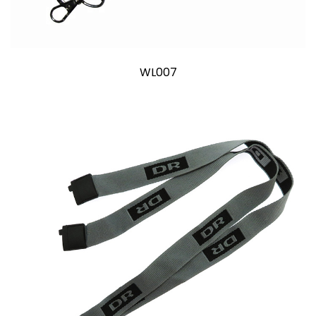
WL007